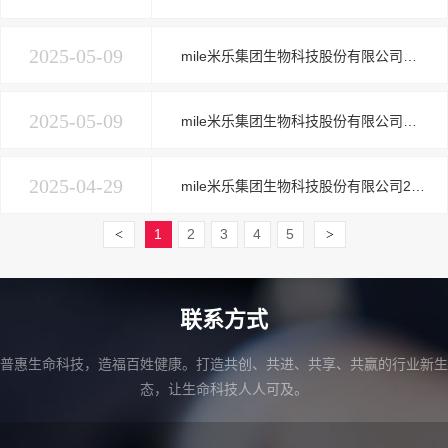
2025-05-09
mile米乐集团生物科技股份有限公司关于2024年年度股东大会增加临时提案的公告
2025-05-09
mile米乐集团生物科技股份有限公司第二届监事会2025年第四次临时会议决议公告
2025-04-29
mile米乐集团生物科技股份有限公司2024年度独立董事述职报告（王善平）
1
2
3
4
5
<
>
联系方式
普惠生命科技，造福百姓健康。打造共创、共进、共享、共赢的行业新生
态，让生命科技人人可及。