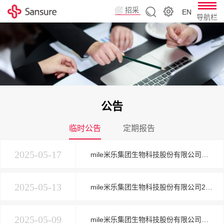
招采
EN
导航栏
平台
公告
临时公告
定期报告
2025-05-17
mile米乐集团生物科技股份有限公司关于召开2024年度暨2025年第一季度业绩说明会的公告
2025-05-13
mile米乐集团生物科技股份有限公司2024年年度股东大会会议资料
2025-05-09
mile米乐集团生物科技股份有限公司关于增资湖南圣维鲲腾生物科技有限公司暨与关联方共同投资的公告