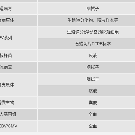
道病毒
咽拭子
病病原体
生殖道分泌物、精液样本等
生殖道分泌物\宫颈脱落细胞
PV系列
石蜡切片FFPE标本
核杆菌
痰液
流病毒
咽拭子
咽拭子
炎支原体
痰液
道微生物
粪便
人基因组
全血
BV/CMV
全血