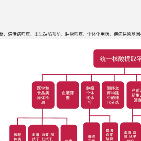
断、遗传病筛查、出生缺陷预防、肿瘤筛查、个体化用药、疾病易感基因