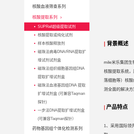
核酸血液筛查系列
核酸提取系列
SUPRall超级提取试剂
核酸提取或纯化试剂
|
背景概述
样本核酸释放剂
磁珠法病毒DNA/RNA提取扩
增试剂试剂盒
mile米乐集团
磁珠法组织细胞基因组DNA
核酸提取系统，
提取扩增试剂盒
落细胞等）核酸
磁珠法血液基因组DNA 提取
测全面的解决方
扩增试剂盒 (可兼容Taqman
探针)
产品特点
|
一步法DNA提取扩增试剂盒
(可兼容Taqman探针）
1、采用国际领
药物基因组个体化检测系列