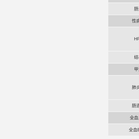
肠
性
H
结
甲
肺
肠
全血
全血E