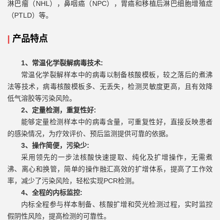
淋巴瘤（NHL），鼻咽癌（NPC），胃癌和移植后淋巴细胞增殖症
（PTLD）等。
|
产品特点
1、常温化学裂解病毒技术:
常温化学裂解样本中的病毒以制备核酸模板，较之落后的煮沸
法等技术，病毒核酸模板多、无丢失，检测灵敏度更高，且有效降
低气溶胶等污染风险。
2、
定量检测，重复性好:
能够定量检测样本中的病毒含量，可重复性好，直接反映患者
的感染情况，为疗效评价、预后监测提供可靠的依据。
3、
操作简便，污染少:
采用领先的一步法核酸快速提取、纯化及扩增操作，无需煮
沸、离心和换管，简单的操作融汇高效的扩增体系，提高了工作效
率，减少了污染风险，轻松实现PCR检测。
4、
全程的内标监控:
内标全程参与样本制备、核酸扩增和荧光检测过程，实时监控
假阴性风险，提高检测的可靠性。