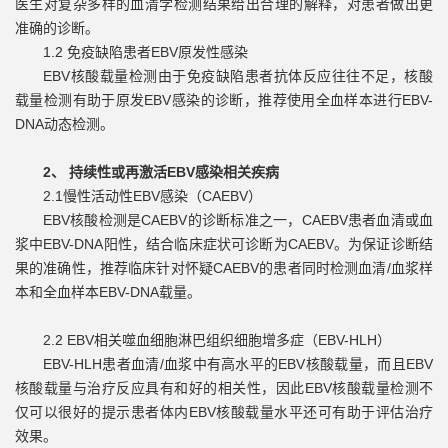
医生对复杂多样的血清学检测结果给出合理的解释，对患者做出更
准确的诊断。
1.2 免疫缺陷患者EBV原发性感染
EBV核酸载量检测由于免疫缺陷患者抗体反应往往不足，核酸
载量检测有助于原发EBV感染的诊断，推荐使用全血样本进行EBV-
DNA动态检测。
2、
持续性或再激活EBV感染相关疾病
2.1慢性活动性EBV感染（CAEBV）
EBV核酸检测是CAEBV的诊断标准之一，CAEBV患者血清或血
浆中EBV-DNA阳性，结合临床症状可诊断为CAEBV。为保证诊断结
果的准确性，推荐临床针对怀疑CAEBV的患者同时检测血清/血浆样
本和全血样本EBV-DNA载量。
2.2 EBV相关噬血细胞淋巴组织细胞增多症（EBV-HLH）
EBV-HLH患者血清/血浆中有高水平的EBV核酸载量，而且EBV
核酸载量与治疗反应具有和好的相关性，因此EBV核酸载量检测不
仅可以很好的提示患者体内EBV核酸载量水平还可有助于评估治疗
效果。