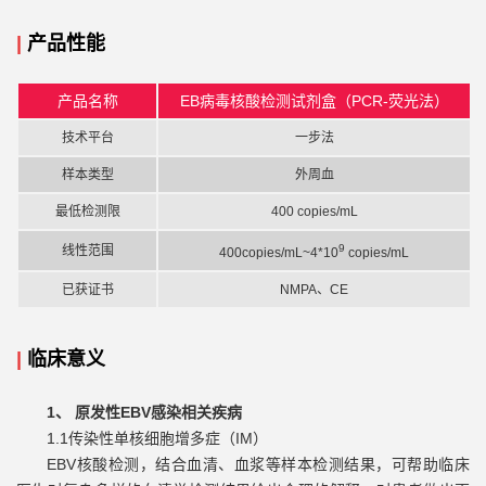
|
产品性能
产品名称
EB病毒核酸检测试剂盒（PCR-荧光法）
技术平台
一步法
样本类型
外周血
最低检测限
400 copies/mL
9
线性范围
400copies/mL~4*10
copies/mL
已获证书
NMPA、CE
|
临床意义
1、 原发性EBV感染相关疾病
1.1传染性单核细胞增多症（IM）
EBV核酸检测，结合血清、血浆等样本检测结果，可帮助临床