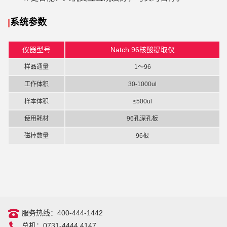
|
系统
参数
仪器型号
Natch 96核酸提取仪
样品通量
1～96
工作体积
30-1000ul
样本体积
≤500ul
使用耗材
96孔深孔板
磁棒数量
96根
服务热线：400-444-1442
总机：0731-4444 4147