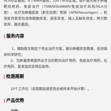
HLA分型基因，8个MMR基因，105个MSI区域。该产品可用于肿瘤
靶向用药、免疫治疗（TMB/MSI/dMMR/免疫治疗风险/HLA分
型）、化疗及肿瘤疫苗（新生抗原）预测（APM/Neoantigen），检
测变异类型包括体细胞突变、胚系突变、插入及缺失突变、拷贝数
变异、融合基因。
|
服务内容
1、辅助医生制定个性化治疗方案，展示肿瘤突变图谱，促进临
床科学研究；
2、为肿瘤患者提供全方位的靶向治疗用药、免疫治疗用药、化
疗用药、复发监控及预后指导。
|
检测周期
10个工作日（该周期自接受到合格样本开始计算）。
|
产品优势