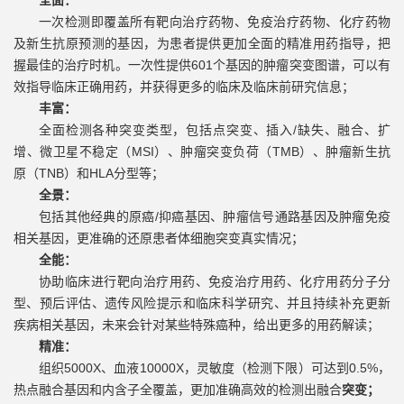
全面：
一次检测即覆盖所有靶向治疗药物、免疫治疗药物、化疗药物
及新生抗原预测的基因，为患者提供更加全面的精准用药指导，把
握最佳的治疗时机。一次性提供601个基因的肿瘤突变图谱，可以有
效指导临床正确用药，并获得更多的临床及临床前研究信息；
丰富：
全面检测各种突变类型，包括点突变、插入/缺失、融合、扩
增、微卫星不稳定（MSI）、肿瘤突变负荷（TMB）、肿瘤新生抗
原（TNB）和HLA分型等；
全景：
包括其他经典的原癌/抑癌基因、肿瘤信号通路基因及肿瘤免疫
相关基因，更准确的还原患者体细胞突变真实情况；
全能：
协助临床进行靶向治疗用药、免疫治疗用药、化疗用药分子分
型、预后评估、遗传风险提示和临床科学研究、并且持续补充更新
疾病相关基因，未来会针对某些特殊癌种，给出更多的用药解读；
精准：
组织5000X、血液10000X，灵敏度（检测下限）可达到0.5%，
热点融合基因和内含子全覆盖，更加准确高效的检测出融合
突变；